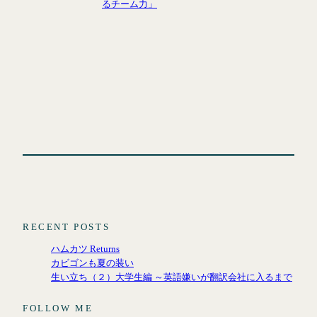
るチーム力」
RECENT POSTS
ハムカツ Returns
カビゴンも夏の装い
生い立ち（２）大学生編 ～英語嫌いが翻訳会社に入るまで
FOLLOW ME