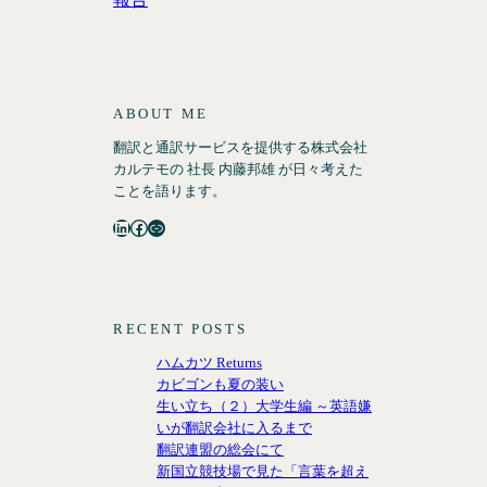
ABOUT ME
翻訳と通訳サービスを提供する株式会社
カルテモの 社長 内藤邦雄 が日々考えた
ことを語ります。
LinkedIn
Facebook
リンク
RECENT POSTS
ハムカツ Returns
カビゴンも夏の装い
生い立ち（２）大学生編 ～英語嫌
いが翻訳会社に入るまで
翻訳連盟の総会にて
新国立競技場で見た「言葉を超え