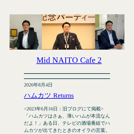
内
容
を
ス
キ
ッ
プ
Mid NAITO Cafe 2
2026年8月4日
ハムカツ Returns
<2023年6月16日：旧ブログにて掲載>
「ハムカツはさぁ、薄いハムが本流なん
だよ！」ある日、テレビの酒場番組でハ
ムカツが出てきたときのオイラの言葉。