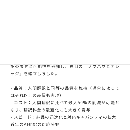
なお、昨今の翻訳業界では、「AI翻訳＋ポストエディ
ット」が激増し、翻訳料金の最適化手段としても注目
されていますが、その対応に苦慮していると聞きま
す。
しかしながら、カルテモでは20年の実務実績をもち、
現在では、売上の約70%（年間約2億円）がAI翻訳を
活用した案件となっています。
機械翻訳の時代から蓄積してきた経験をもとに、AI翻
訳の限界と可能性を熟知し、独自の「ノウハウとナレ
ッジ」を確立しました。
- 品質：人間翻訳と同等の品質を維持（場合によって
はそれ以上の品質も実現）
- コスト：人間翻訳に比べて最大50%の削減が可能と
なり、翻訳料金の最適化にも大きく寄与
- スピード：納品の迅速化と対応キャパシティの拡大
近年のAI翻訳の対応分野