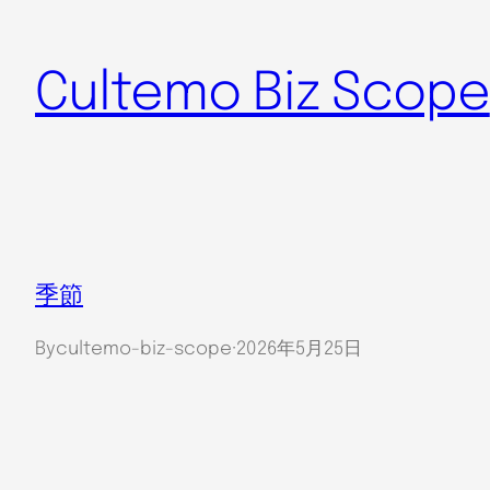
内
容
Cultemo Biz Scope
を
ス
キ
ッ
プ
季節
By
cultemo-biz-scope
·
2026年5月25日