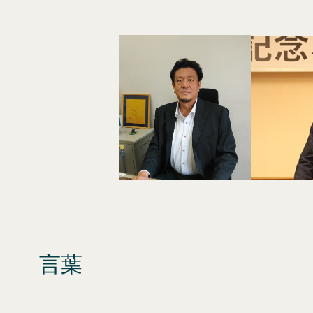
内
容
を
ス
キ
ッ
プ
言葉