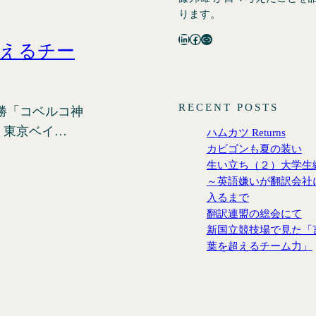
ります。
LinkedIn
Facebook
リンク
超えるチー
RECENT POSTS
勝「コベルコ神
・東京ベイ…
ハムカツ Returns
カビゴンも夏の装い
生い立ち（２）大学生
～英語嫌いが翻訳会社
入るまで
翻訳連盟の総会にて
新国立競技場で見た「
葉を超えるチーム力」