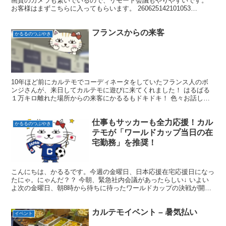
画質のカメラも繋いでいるので、リモート会議もやりやすいです。
お客様はまずこちらに入ってもらいます。 260625142101053
260625142211976 ソファーで待...
フランスからの来客
かるるのつぶやき
10年ほど前にカルテモでコーディネータをしていたフランス人のボ
ンジさんが、来日してカルテモに遊びに来てくれました！ はるばる
１万キロ離れた場所からの来客にかるるもドキドキ！ 色々お話しを
聞けてよかったにゃ。日本を離れてだいぶ経つのに日本語も...
仕事もサッカーも全力応援！カル
かるるのつぶやき
テモが「ワールドカップ当日の在
宅勤務」を推奨！
こんにちは、かるるです。今週の金曜日、日本応援在宅応援日になっ
たにゃ。にゃんだ？？ 今朝、緊急社内会議があったらしい↓ いよい
よ次の金曜日、朝8時から待ちに待ったワールドカップの決戦が開催
されますね！日本中（世界中）が熱狂するこの大一番、「...
カルテモイベント – 暑気払い
イベント