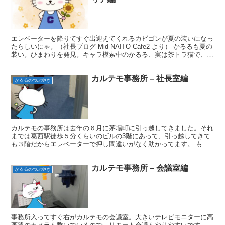
エレベーターを降りてすぐ出迎えてくれるカビゴンが夏の装いになっ
たらしいにゃ。（社長ブログ Mid NAITO Cafe2 より） かるるも夏の
装い。ひまわりを発見。キャラ模索中のかるる、実は茶トラ猫で、最
近毛が生え変わり茶色部分が現れた！ ...
カルテモ事務所 – 社長室編
かるるのつぶやき
カルテモの事務所は去年の６月に茅場町に引っ越してきました。それ
までは葛西駅徒歩５分くらいのビルの3階にあって、引っ越してきて
も３階だからエレベーターで押し間違いがなく助かってます。 もう
すぐお引越し１年記念！引っ越しそばおいしかったにゃー ...
カルテモ事務所 – 会議室編
かるるのつぶやき
事務所入ってすぐ右がカルテモの会議室。大きいテレビモニターに高