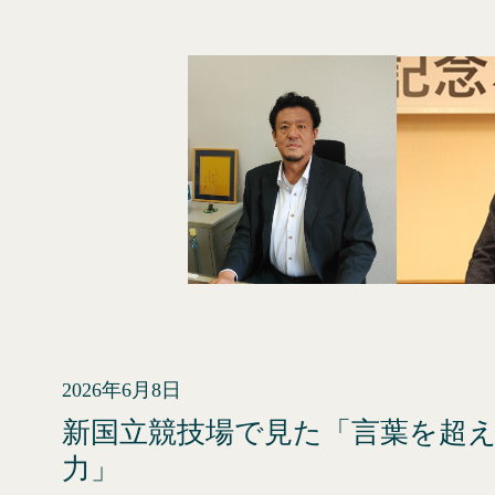
内
容
を
ス
キ
ッ
プ
2026年6月8日
新国立競技場で見た「言葉を超
力」