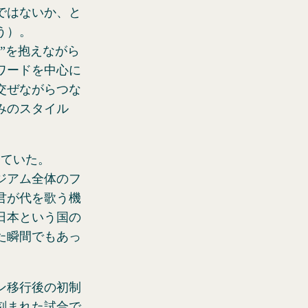
ではないか、と
う）。
”を抱えながら
ワードを中心に
交ぜながらつな
みのスタイル
っていた。
ジアム全体のフ
君が代を歌う機
日本という国の
た瞬間でもあっ
ワン移行後の初制
刻まれた試合で