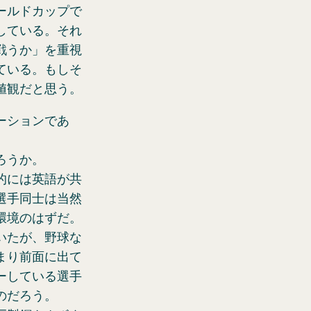
ールドカップで
している。それ
戦うか」を重視
ている。もしそ
値観だと思う。
ーションであ
ろうか。
的には英語が共
選手同士は当然
環境のはずだ。
いたが、野球な
まり前面に出て
ーしている選手
のだろう。