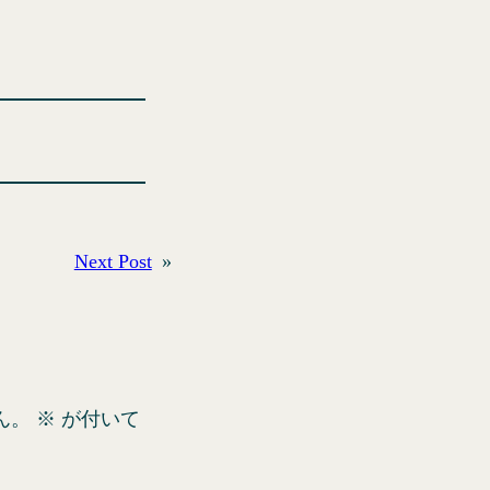
Next Post
»
ん。
※
が付いて