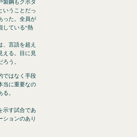
戸製鋼もクボタ
ということだっ
あった。全員が
能している“熱
は、言語を超え
見える。目に見
だろう。
的ではなく手段
本当に重要なの
ある。
を示す試合であ
ーションのあり