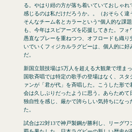
る。やはり紺の方が落ち着いていておしゃれ
感じるのは私だけだろうか。。（おそらく違
そんなチーム名とカラーという“個人的な課題
も、今年はスピアーズを応援してきた。フォ
愚直なプレーを重ねつつ、オフロードも織り
いでいくフィジカルラグビーは、個人的に好
だ。
新国立競技場は5万人を超える大観衆で埋ま
国歌斉唱では特定の歌手の登場はなく、スタ
ァンが「君が代」を斉唱した。こうした形で
会は久しぶりだったように思う。あらためて
独自性を感じ、厳かで誇らしい気持ちになっ
た。
試合は22対13で神戸製鋼が勝利し、リーグ
覇を果たした。日本ラグビーの新しい歴史が