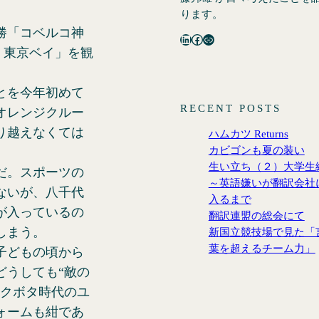
ります。
勝「コベルコ神
LinkedIn
Facebook
リンク
橋・東京ベイ」を観
とを今年初めて
RECENT POSTS
オレンジクルー
り越えなくては
ハムカツ Returns
カビゴンも夏の装い
生い立ち（２）大学生
だ。スポーツの
～英語嫌いが翻訳会社
ないが、八千代
入るまで
が入っているの
翻訳連盟の総会にて
しまう。
新国立競技場で見た「
葉を超えるチーム力」
子どもの頃から
どうしても“敵の
。クボタ時代のユ
ォームも紺であ