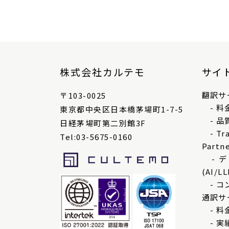
株式会社カルテモ
サイ
翻訳サ
〒103-0025
- 料
東京都中央区日本橋茅場町1-7-5
- 品
日経茅場町第二別館3F
- Tra
Tel:03-5675-0160
Partn
- 
(AI/LL
- コ
通訳サ
- 料
- 実