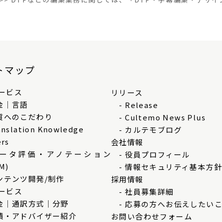
トマップ
ービス
リリース
金｜言語
- Release
質へのこだわり
- Cultemo News Plus
nslation Knowledge
- カルテモブログ
ers
会社情報
データ評価・アノテーション
- 役員プロフィール
M)
- 情報セキュリティ基本方針
ンテンツ開発/制作
採用情報
ービス
- 社員募集詳細
金｜通訳方式｜分野
- 応募の方へお伝えしたい
績・アドバイザー紹介
お問い合わせフォーム