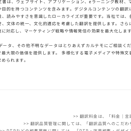
文書は、ウェブサイト、アプリケーション、eラーニング教材、
や目的を持つコンテンツを含みます。デジタルコンテンツの翻訳
性、読みやすさを意識したローカライズが重要です。当社では、
さ、文体の統一、文化的適応を考慮した翻訳を提供します。さら
速に対応し、マーケティング戦略や情報発信の効果を最大化しま
力データ、その他不明なデータはとりあえずカルテモにご相談く
で最大限の価値を提供します。 多様化する電子メディアや特殊文
求められます。
>> 翻訳料金は、「料金｜
>> 翻訳品質管理に関しては、「翻訳品質へのこだ
>> DTPなどの編集業務に関しては、「DTP・字幕編集・デザ