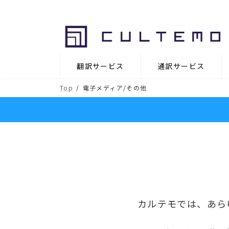
コ
ナ
ン
ビ
テ
ゲ
ン
ー
ツ
シ
翻訳サービス
通訳サービス
へ
ョ
ス
ン
Top
電子メディア/その他
キ
に
ッ
移
プ
動
カルテモでは、あら