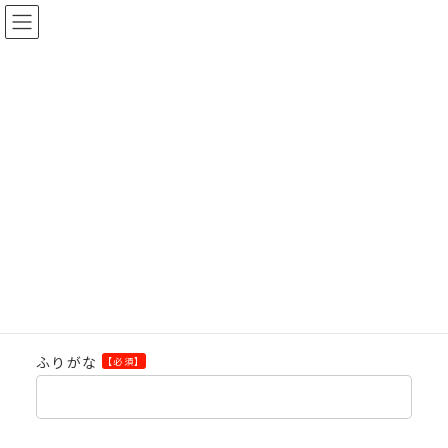
コ
ナ
ン
ビ
テ
ゲ
Top
通訳者応募フォーム
ン
ー
ツ
シ
通訳者応募フォーム
へ
ョ
ス
ン
株式会社カルテモ
キ
に
ッ
移
プ
動
お名前
【必須】
ふりがな
【必須】