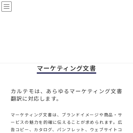
コ
ナ
ン
ビ
テ
ゲ
Top
マーケティング文書
ン
ー
ツ
シ
マーケティング文書
へ
ョ
ス
ン
キ
に
ッ
移
マーケティング文書
プ
動
カルテモは、あらゆるマーケティング文書
翻訳に対応します。
マーケティング文書は、ブランドイメージや商品・サ
ービスの魅力を的確に伝えることが求められます。広
告コピー、カタログ、パンフレット、ウェブサイトコ