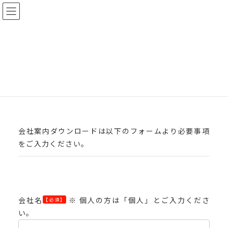
コ
ナ
ン
ビ
テ
ゲ
Top
会社案内ダウンロード
ン
ー
ツ
シ
会社案内ダウンロード
へ
ョ
ス
ン
キ
に
ッ
移
プ
動
会社案内ダウンロードは以下のフォームより必要事項
をご入力ください。
会社名
※ 個人の方は「個人」とご入力くださ
【必須】
い。