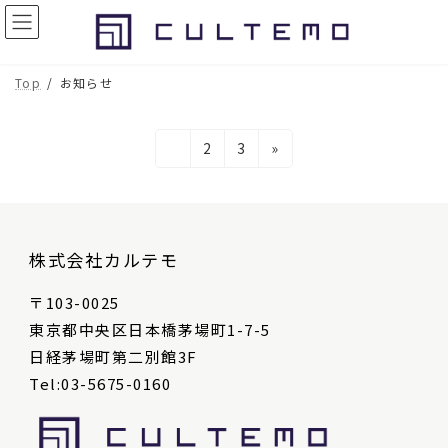
コ
ナ
ン
ビ
テ
ゲ
Top
お知らせ
ン
ー
ツ
シ
へ
ョ
投
固
固
固
1
2
3
»
ス
ン
稿
定
定
定
キ
に
ペ
ペ
ペ
ナ
ッ
移
ー
ー
ー
プ
動
ビ
ジ
ジ
ジ
株式会社カルテモ
ゲ
〒103-0025
ー
東京都中央区日本橋茅場町1-7-5
シ
日経茅場町第二別館3F
ョ
Tel:03-5675-0160
ン