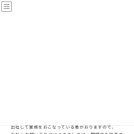
コ
ナ
ン
ビ
テ
ゲ
Top
お知らせ
猛暑在宅勤務推奨期間のお知らせ
ン
ー
猛暑在宅勤務推奨期間のお
ツ
シ
へ
ョ
知らせ
ス
ン
キ
に
2025年7月25日
CULTEMO
ッ
移
プ
動
猛暑在宅勤務推奨期間のお知らせ
7/25（金）から8/22（金）まで、猛暑への対策とし
て、在宅勤務推奨期間を設定しております。
期間中は原則として在宅で業務を行っておりますが、
出社して業務をおこなっている者がおりますので、