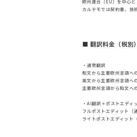
欧州連合（EU）を中心
カルテモでは契約書、技
■ 翻訳料金（税別
・通常翻訳
和文から主要欧州言語への
英文から主要欧州言語への
主要欧州言語から和文への
・AI翻訳＋ポストエディ
フルポストエディット（通
ライトポストエディット