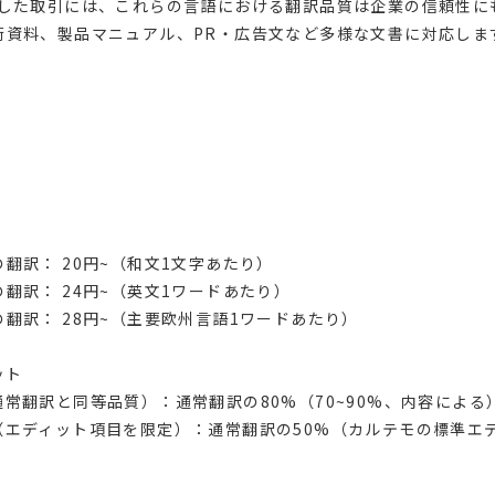
とした取引には、これらの言語における翻訳品質は企業の信頼性に
術資料、製品マニュアル、PR・広告文など多様な文書に対応しま
）
翻訳： 20円~（和文1文字あたり）
翻訳： 24円~（英文1ワードあたり）
翻訳： 28円~（主要欧州言語1ワードあたり）
ット
常翻訳と同等品質）：通常翻訳の80%（70~90%、内容による
（エディット項目を限定）：通常翻訳の50%（カルテモの標準エ