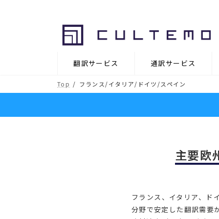
コ
ナ
ン
ビ
テ
ゲ
ン
ー
ツ
シ
翻訳サービス
通訳サービス
へ
ョ
ス
ン
Top
フランス/イタリア/ドイツ/スペイン
キ
に
ッ
移
プ
動
主要欧
フランス、イタリア、ド
分野で安定した翻訳需要