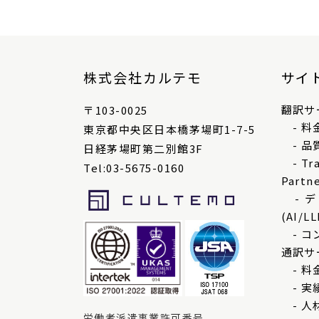
株式会社カルテモ
サイ
翻訳サ
〒103-0025
- 料
東京都中央区日本橋茅場町1-7-5
- 品
日経茅場町第二別館3F
- Tra
Tel:03-5675-0160
Partn
- 
(AI/LL
- コ
通訳サ
- 料
- 実
- 人
労働者派遣事業許可番号