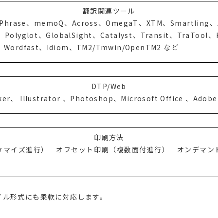
翻訳関連ツール
o、Phrase、memoQ、Across、OmegaT、XTM、Smartling、
it、Polyglot、GlobalSight、Catalyst、Transit、TraToo
o、Wordfast、Idiom、TM2/Tmwin/OpenTM2 など
DTP/Web
r、 Illustrator 、Photoshop、Microsoft Office 、Adobe
印刷方法
タマイズ進行） オフセット印刷（複数面付進行） オンデマン
イル形式にも柔軟に対応します。