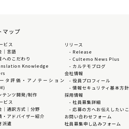
トマップ
ービス
リリース
金｜言語
- Release
質へのこだわり
- Cultemo News Plus
nslation Knowledge
- カルテモブログ
ers
会社情報
データ評価・アノテーション
- 役員プロフィール
M)
- 情報セキュリティ基本方針
ンテンツ開発/制作
採用情報
ービス
- 社員募集詳細
金｜通訳方式｜分野
- 応募の方へお伝えしたい
績・アドバイザー紹介
お問い合わせフォーム
材派遣
社員募集申し込みフォーム