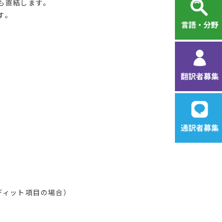
も直結します。
す。
）
ディット項目の場合）